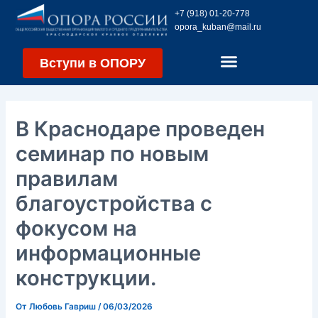
Перейти
Навигация
+7 (918) 01-20-778
к
по
opora_kuban@mail.ru
содержимому
записям
Вступи в ОПОРУ
В Краснодаре проведен
семинар по новым
правилам
благоустройства с
фокусом на
информационные
конструкции.
От
Любовь Гавриш
/
06/03/2026