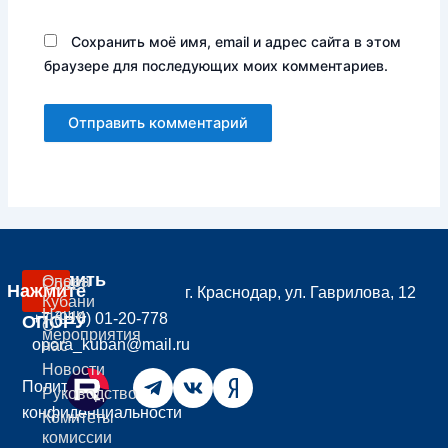
Сохранить моё имя, email и адрес сайта в этом
браузере для последующих моих комментариев.
Вступить
Опора
Совет
Нажмите
г. Краснодар, ул. Гаврилова, 12
В
Кубани
Наши
+7 (918) 01-20-778
ОПОРУ
О
мероприятия
opora_kuban@mail.ru
нас
Новости
Политика
Руководство
конфиденциальности
Комитеты
комиссии