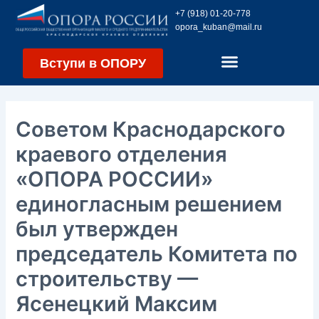
Перейти
Навигация
+7 (918) 01-20-778
к
по
opora_kuban@mail.ru
содержимому
записям
Вступи в ОПОРУ
Советом Краснодарского
краевого отделения
«ОПОРА РОССИИ»
единогласным решением
был утвержден
председатель Комитета по
строительству —
Ясенецкий Максим