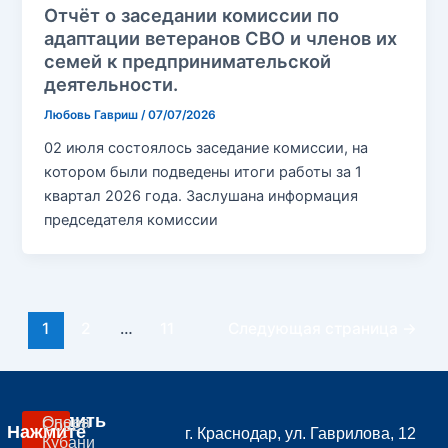
Отчёт о заседании комиссии по
адаптации ветеранов СВО и членов их
семей к предпринимательской
деятельности.
Любовь Гавриш
/
07/07/2026
02 июля состоялось заседание комиссии, на
котором были подведены итоги работы за 1
квартал 2026 года. Заслушана информация
председателя комиссии
1
2
…
11
Следующая страница
→
Вступить
Опора
Совет
Нажмите
г. Краснодар, ул. Гаврилова, 12
В
Кубани