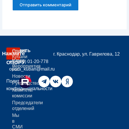
Вступить
Опора
Совет
Нажмите
г. Краснодар, ул. Гаврилова, 12
В
Кубани
Наши
+7 (918) 01-20-778
ОПОРУ
О
мероприятия
opora_kuban@mail.ru
нас
Новости
Политика
Руководство
конфиденциальности
Комитеты
комиссии
Председатели
отделений
Мы
в
СМИ