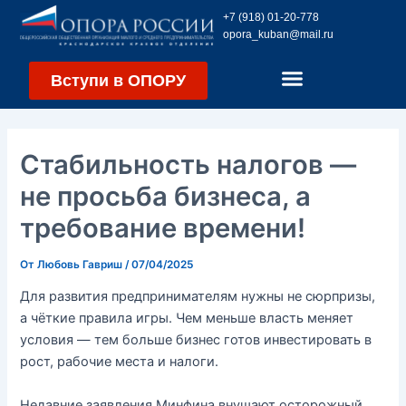
Перейти
Навигация
+7 (918) 01-20-778
к
по
opora_kuban@mail.ru
содержимому
записям
Вступи в ОПОРУ
Стабильность налогов —
не просьба бизнеса, а
требование времени!
От
Любовь Гавриш
/
07/04/2025
Для развития предпринимателям нужны не сюрпризы,
а чёткие правила игры. Чем меньше власть меняет
условия — тем больше бизнес готов инвестировать в
рост, рабочие места и налоги.
Недавние заявления Минфина внушают осторожный