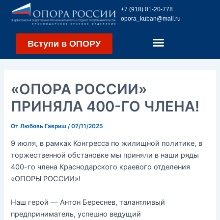
Перейти
Навигация
+7 (918) 01-20-778
к
по
opora_kuban@mail.ru
содержимому
записям
Вступи в ОПОРУ
«ОПОРА РОССИИ»
ПРИНЯЛА 400-ГО ЧЛЕНА!
От
Любовь Гавриш
/
07/11/2025
9 июля, в рамках Конгресса по жилищной политике, в
торжественной обстановке мы приняли в наши ряды
400-го члена Краснодарского краевого отделения
«ОПОРЫ РОССИИ»!
Наш герой — Антон Береснев, талантливый
предприниматель, успешно ведущий