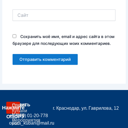
Сайт
Сохранить моё имя, email и адрес сайта в этом
браузере для последующих моих комментариев.
Вступить
Опора
Совет
Нажмите
г. Краснодар, ул. Гаврилова, 12
В
Кубани
Наши
+7 (918) 01-20-778
ОПОРУ
О
мероприятия
opora_kuban@mail.ru
нас