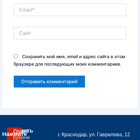
Email*
Сайт
Сохранить моё имя, email и адрес сайта в этом
браузере для последующих моих комментариев.
Вступить
Опора
Совет
Нажмите
г. Краснодар, ул. Гаврилова, 12
В
Кубани