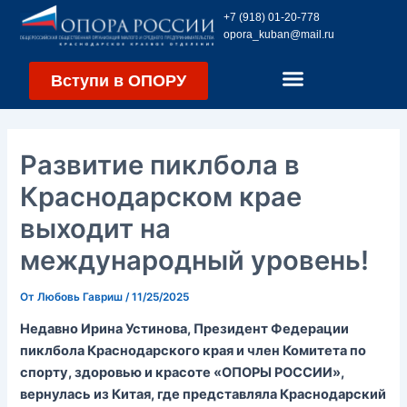
Перейти
Навигация
+7 (918) 01-20-778
к
по
opora_kuban@mail.ru
содержимому
записям
Вступи в ОПОРУ
Развитие пиклбола в
Краснодарском крае
выходит на
международный уровень!
От
Любовь Гавриш
/
11/25/2025
Недавно Ирина Устинова, Президент Федерации
пиклбола Краснодарского края и член Комитета по
спорту, здоровью и красоте «ОПОРЫ РОССИИ»,
вернулась из Китая, где представляла Краснодарский