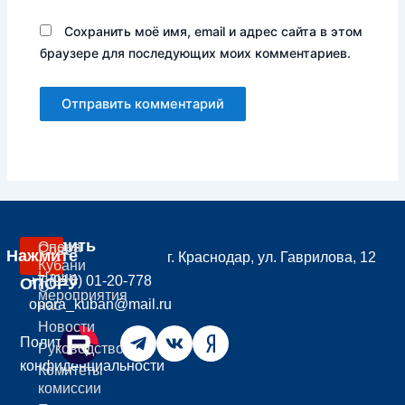
Сохранить моё имя, email и адрес сайта в этом
браузере для последующих моих комментариев.
Вступить
Опора
Совет
Нажмите
г. Краснодар, ул. Гаврилова, 12
В
Кубани
Наши
+7 (918) 01-20-778
ОПОРУ
О
мероприятия
opora_kuban@mail.ru
нас
Новости
Политика
Руководство
конфиденциальности
Комитеты
комиссии