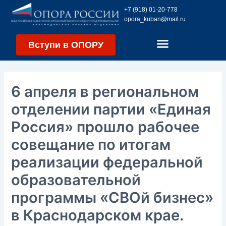
Перейти
Навигация
+7 (918) 01-20-778
к
по
opora_kuban@mail.ru
содержимому
записям
Вступи в ОПОРУ
6 апреля в региональном
отделении партии «Единая
Россия» прошло рабочее
совещание по итогам
реализации федеральной
образовательной
программы «СВОй бизнес»
в Краснодарском крае.