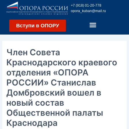
Перейти
Навигация
+7 (918) 01-20-778
к
по
opora_kuban@mail.ru
содержимому
записям
Вступи в ОПОРУ
Член Совета
Краснодарского краевого
отделения «ОПОРА
РОССИИ» Станислав
Домбровский вошел в
новый состав
Общественной палаты
Краснодара