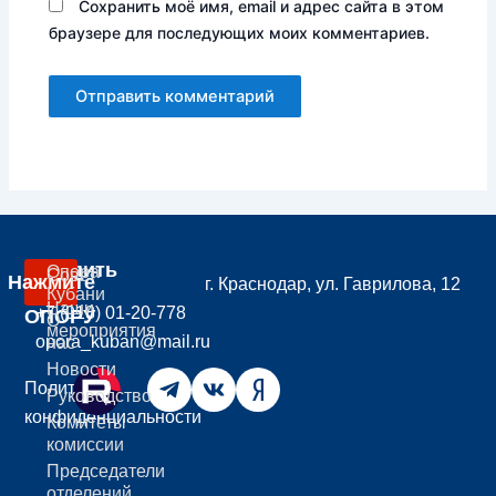
Сохранить моё имя, email и адрес сайта в этом
браузере для последующих моих комментариев.
Вступить
Опора
Совет
Нажмите
г. Краснодар, ул. Гаврилова, 12
В
Кубани
Наши
+7 (918) 01-20-778
ОПОРУ
О
мероприятия
opora_kuban@mail.ru
нас
Новости
Политика
Руководство
конфиденциальности
Комитеты
комиссии
Председатели
отделений