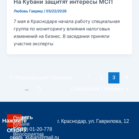
На Кубани защитят интересы МСП
Любовь Гавриш
/
05/22/2026
7 мая в Краснодаре начала работу специальная
группа по мониторингу влияния налоговых
изменений на бизнес. В заседании приняли
участие эксперты
←
Предыдущая страница
1
2
3
4
…
11
Следующая страница
→
Вступить
Опора
Совет
Нажмите
г. Краснодар, ул. Гаврилова, 12
В
Кубани
Наши
+7 (918) 01-20-778
ОПОРУ
О
мероприятия
opora_kuban@mail.ru
нас