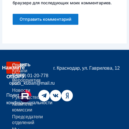
браузере для последующих моих комментариев.
Вступить
Опора
Совет
Нажмите
г. Краснодар, ул. Гаврилова, 12
В
Кубани
Наши
+7 (918) 01-20-778
ОПОРУ
О
мероприятия
opora_kuban@mail.ru
нас
Новости
Политика
Руководство
конфиденциальности
Комитеты
комиссии
Председатели
отделений