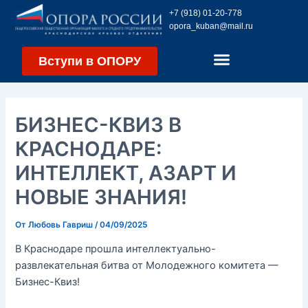
Перейти
Навигация
+7 (918) 01-20-778
к
по
opora_kuban@mail.ru
содержимому
записям
Вступи в ОПОРУ
БИЗНЕС-КВИЗ В
КРАСНОДАРЕ:
ИНТЕЛЛЕКТ, АЗАРТ И
НОВЫЕ ЗНАНИЯ!
От
Любовь Гавриш
/
04/09/2025
В Краснодаре прошла интеллектуально-
развлекательная битва от Молодежного комитета —
Бизнес-Квиз!