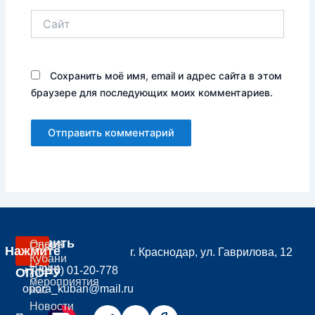
Сайт
Сохранить моё имя, email и адрес сайта в этом
браузере для последующих моих комментариев.
Вступить
Опора
Совет
Нажмите
г. Краснодар, ул. Гаврилова, 12
В
Кубани
Наши
+7 (918) 01-20-778
ОПОРУ
О
мероприятия
opora_kuban@mail.ru
нас
Новости