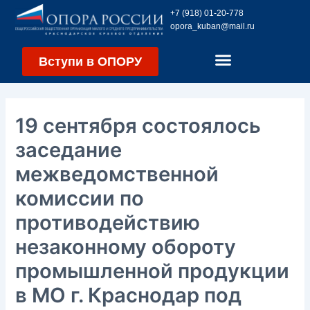
Перейти
Навигация
+7 (918) 01-20-778
к
по
opora_kuban@mail.ru
содержимому
записям
Вступи в ОПОРУ
19 сентября состоялось
заседание
межведомственной
комиссии по
противодействию
незаконному обороту
промышленной продукции
в МО г. Краснодар под